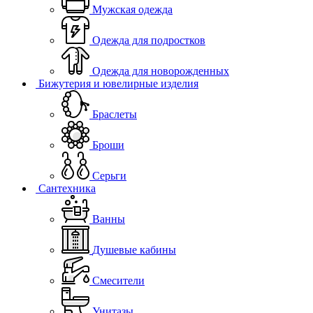
Мужская одежда
Одежда для подростков
Одежда для новорожденных
Бижутерия и ювелирные изделия
Браслеты
Броши
Серьги
Сантехника
Ванны
Душевые кабины
Смесители
Унитазы