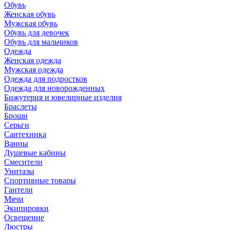
Обувь
Женская обувь
Мужская обувь
Обувь для девочек
Обувь для мальчиков
Одежда
Женская одежда
Мужская одежда
Одежда для подростков
Одежда для новорожденных
Бижутерия и ювелирные изделия
Браслеты
Броши
Серьги
Сантехника
Ванны
Душевые кабины
Смесители
Унитазы
Спортивные товары
Гантели
Мячи
Экипировки
Освещение
Люстры