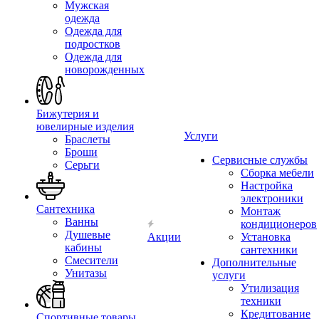
Мужская
одежда
Одежда для
подростков
Одежда для
новорожденных
Бижутерия и
ювелирные изделия
Услуги
Браслеты
Броши
Сервисные службы
Серьги
Сборка мебели
Настройка
электроники
Сантехника
Монтаж
Ванны
кондиционеров
Душевые
Акции
Установка
кабины
сантехники
Смесители
Дополнительные
Унитазы
услуги
Утилизация
техники
Кредитование
Спортивные товары