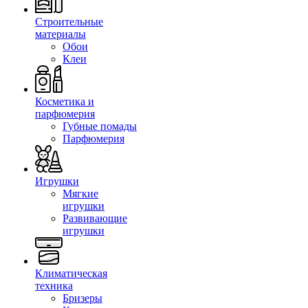
Строительные
материалы
Обои
Клеи
Косметика и
парфюмерия
Губные помады
Парфюмерия
Игрушки
Мягкие
игрушки
Развивающие
игрушки
Климатическая
техника
Бризеры