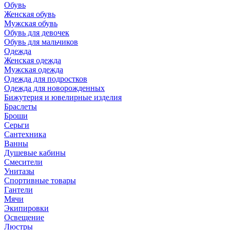
Обувь
Женская обувь
Мужская обувь
Обувь для девочек
Обувь для мальчиков
Одежда
Женская одежда
Мужская одежда
Одежда для подростков
Одежда для новорожденных
Бижутерия и ювелирные изделия
Браслеты
Броши
Серьги
Сантехника
Ванны
Душевые кабины
Смесители
Унитазы
Спортивные товары
Гантели
Мячи
Экипировки
Освещение
Люстры