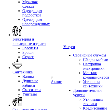
Мужская
одежда
Одежда для
подростков
Одежда для
новорожденных
Бижутерия и
ювелирные изделия
Услуги
Браслеты
Броши
Сервисные службы
Серьги
Сборка мебели
Настройка
электроники
Сантехника
Монтаж
Ванны
кондиционеров
Душевые
Акции
Установка
кабины
сантехники
Смесители
Дополнительные
Унитазы
услуги
Утилизация
техники
Кредитование
Спортивные товары