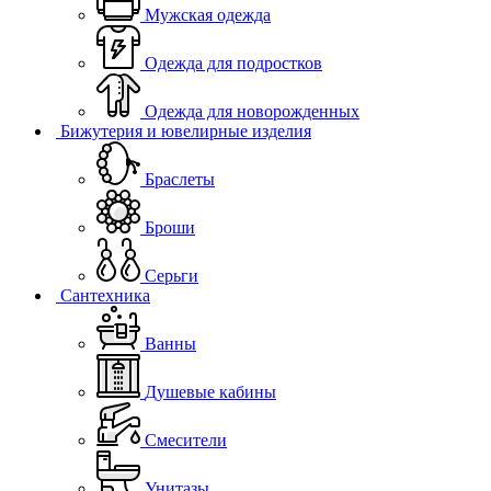
Мужская одежда
Одежда для подростков
Одежда для новорожденных
Бижутерия и ювелирные изделия
Браслеты
Броши
Серьги
Сантехника
Ванны
Душевые кабины
Смесители
Унитазы