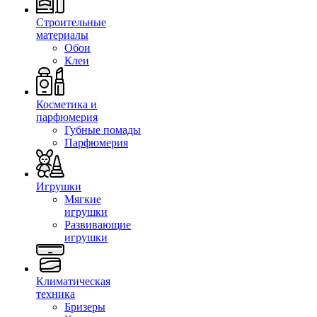
Строительные
материалы
Обои
Клеи
Косметика и
парфюмерия
Губные помады
Парфюмерия
Игрушки
Мягкие
игрушки
Развивающие
игрушки
Климатическая
техника
Бризеры