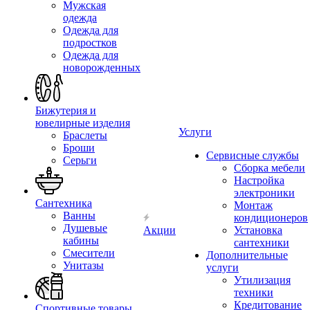
Мужская
одежда
Одежда для
подростков
Одежда для
новорожденных
Бижутерия и
ювелирные изделия
Услуги
Браслеты
Броши
Сервисные службы
Серьги
Сборка мебели
Настройка
электроники
Сантехника
Монтаж
Ванны
кондиционеров
Душевые
Акции
Установка
кабины
сантехники
Смесители
Дополнительные
Унитазы
услуги
Утилизация
техники
Кредитование
Спортивные товары