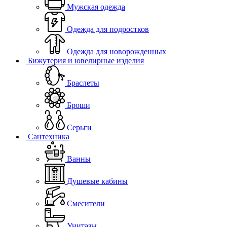
Мужская одежда
Одежда для подростков
Одежда для новорожденных
Бижутерия и ювелирные изделия
Браслеты
Броши
Серьги
Сантехника
Ванны
Душевые кабины
Смесители
Унитазы