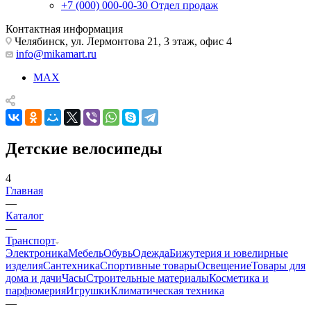
+7 (000) 000-00-30
Отдел продаж
Контактная информация
Челябинск, ул. Лермонтова 21, 3 этаж, офис 4
info@mikamart.ru
MAX
Детские велосипеды
4
Главная
—
Каталог
—
Транспорт
Электроника
Мебель
Обувь
Одежда
Бижутерия и ювелирные
изделия
Сантехника
Спортивные товары
Освещение
Товары для
дома и дачи
Часы
Строительные материалы
Косметика и
парфюмерия
Игрушки
Климатическая техника
—