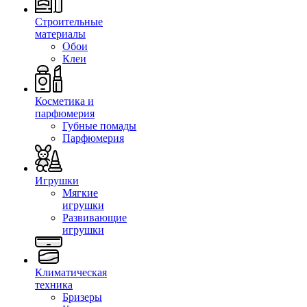
Строительные
материалы
Обои
Клеи
Косметика и
парфюмерия
Губные помады
Парфюмерия
Игрушки
Мягкие
игрушки
Развивающие
игрушки
Климатическая
техника
Бризеры