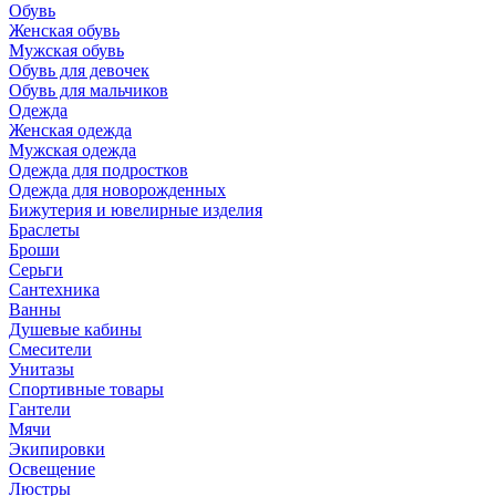
Обувь
Женская обувь
Мужская обувь
Обувь для девочек
Обувь для мальчиков
Одежда
Женская одежда
Мужская одежда
Одежда для подростков
Одежда для новорожденных
Бижутерия и ювелирные изделия
Браслеты
Броши
Серьги
Сантехника
Ванны
Душевые кабины
Смесители
Унитазы
Спортивные товары
Гантели
Мячи
Экипировки
Освещение
Люстры