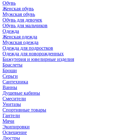
Обувь
Женская обувь
Мужская обувь
Обувь для девочек
Обувь для мальчиков
Одежда
Женская одежда
Мужская одежда
Одежда для подростков
Одежда для новорожденных
Бижутерия и ювелирные изделия
Браслеты
Броши
Серьги
Сантехника
Ванны
Душевые кабины
Смесители
Унитазы
Спортивные товары
Гантели
Мячи
Экипировки
Освещение
Люстры