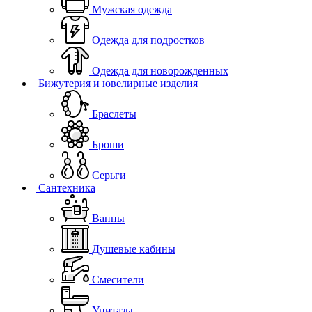
Мужская одежда
Одежда для подростков
Одежда для новорожденных
Бижутерия и ювелирные изделия
Браслеты
Броши
Серьги
Сантехника
Ванны
Душевые кабины
Смесители
Унитазы