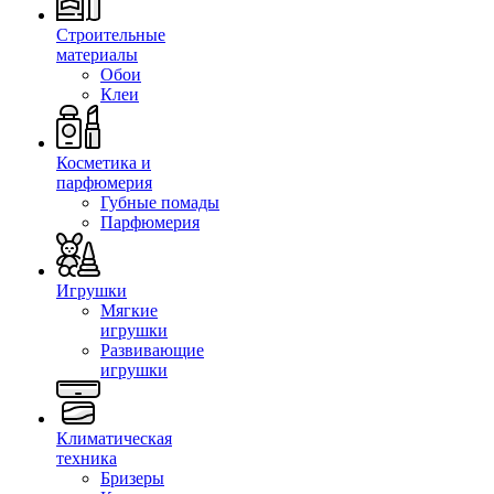
Строительные
материалы
Обои
Клеи
Косметика и
парфюмерия
Губные помады
Парфюмерия
Игрушки
Мягкие
игрушки
Развивающие
игрушки
Климатическая
техника
Бризеры