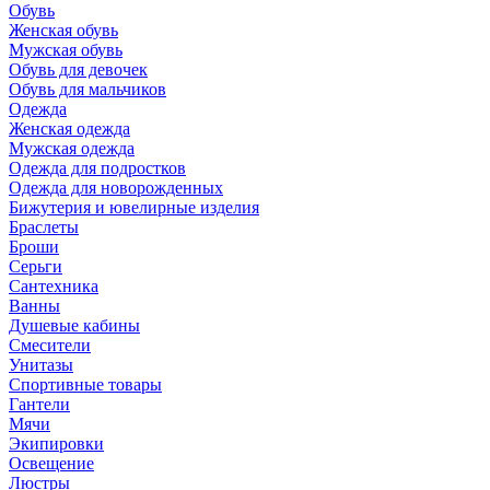
Обувь
Женская обувь
Мужская обувь
Обувь для девочек
Обувь для мальчиков
Одежда
Женская одежда
Мужская одежда
Одежда для подростков
Одежда для новорожденных
Бижутерия и ювелирные изделия
Браслеты
Броши
Серьги
Сантехника
Ванны
Душевые кабины
Смесители
Унитазы
Спортивные товары
Гантели
Мячи
Экипировки
Освещение
Люстры