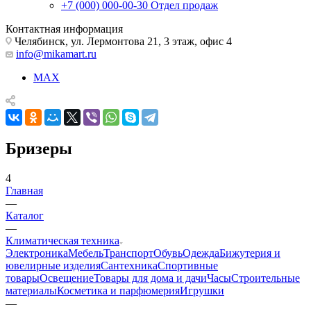
+7 (000) 000-00-30
Отдел продаж
Контактная информация
Челябинск, ул. Лермонтова 21, 3 этаж, офис 4
info@mikamart.ru
MAX
Бризеры
4
Главная
—
Каталог
—
Климатическая техника
Электроника
Мебель
Транспорт
Обувь
Одежда
Бижутерия и
ювелирные изделия
Сантехника
Спортивные
товары
Освещение
Товары для дома и дачи
Часы
Строительные
материалы
Косметика и парфюмерия
Игрушки
—