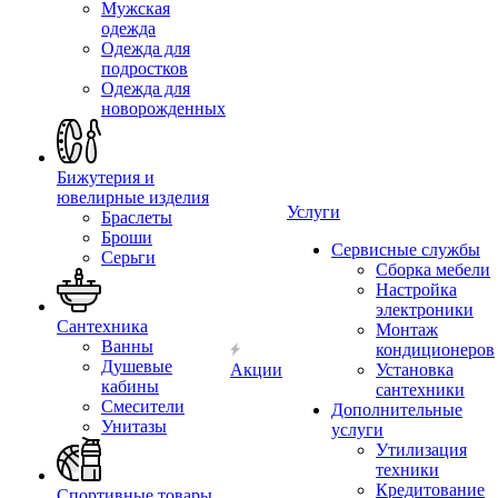
Мужская
одежда
Одежда для
подростков
Одежда для
новорожденных
Бижутерия и
ювелирные изделия
Услуги
Браслеты
Броши
Сервисные службы
Серьги
Сборка мебели
Настройка
электроники
Сантехника
Монтаж
Ванны
кондиционеров
Душевые
Акции
Установка
кабины
сантехники
Смесители
Дополнительные
Унитазы
услуги
Утилизация
техники
Кредитование
Спортивные товары