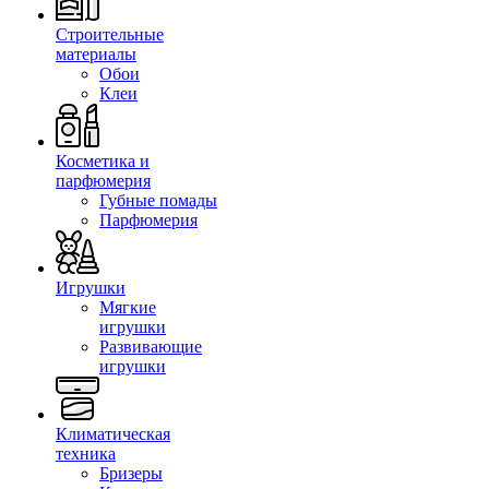
Строительные
материалы
Обои
Клеи
Косметика и
парфюмерия
Губные помады
Парфюмерия
Игрушки
Мягкие
игрушки
Развивающие
игрушки
Климатическая
техника
Бризеры