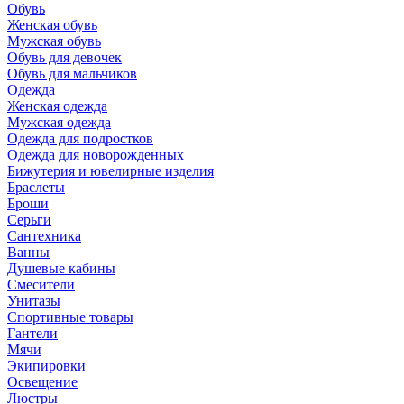
Обувь
Женская обувь
Мужская обувь
Обувь для девочек
Обувь для мальчиков
Одежда
Женская одежда
Мужская одежда
Одежда для подростков
Одежда для новорожденных
Бижутерия и ювелирные изделия
Браслеты
Броши
Серьги
Сантехника
Ванны
Душевые кабины
Смесители
Унитазы
Спортивные товары
Гантели
Мячи
Экипировки
Освещение
Люстры