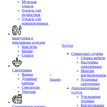
Мужская
одежда
Одежда для
подростков
Одежда для
новорожденных
Бижутерия и
ювелирные изделия
Услуги
Браслеты
Броши
Сервисные службы
Серьги
Сборка мебели
Настройка
электроники
Сантехника
Монтаж
Ванны
кондиционеров
Душевые
Акции
Установка
кабины
сантехники
Смесители
Дополнительные
Унитазы
услуги
Утилизация
техники
Кредитование
Спортивные товары