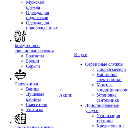
Мужская
одежда
Одежда для
подростков
Одежда для
новорожденных
Бижутерия и
ювелирные изделия
Услуги
Браслеты
Броши
Сервисные службы
Серьги
Сборка мебели
Настройка
электроники
Сантехника
Монтаж
Ванны
кондиционеров
Душевые
Акции
Установка
кабины
сантехники
Смесители
Дополнительные
Унитазы
услуги
Утилизация
техники
Кредитование
Спортивные товары