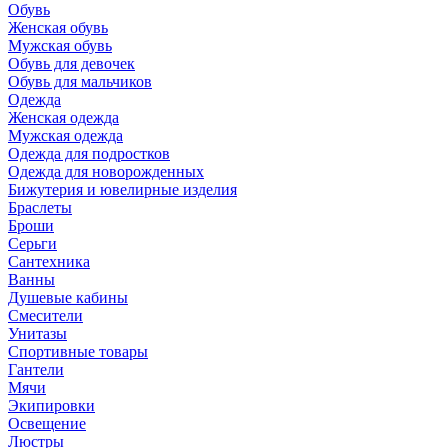
Обувь
Женская обувь
Мужская обувь
Обувь для девочек
Обувь для мальчиков
Одежда
Женская одежда
Мужская одежда
Одежда для подростков
Одежда для новорожденных
Бижутерия и ювелирные изделия
Браслеты
Броши
Серьги
Сантехника
Ванны
Душевые кабины
Смесители
Унитазы
Спортивные товары
Гантели
Мячи
Экипировки
Освещение
Люстры