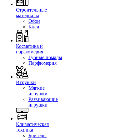
Строительные
материалы
Обои
Клеи
Косметика и
парфюмерия
Губные помады
Парфюмерия
Игрушки
Мягкие
игрушки
Развивающие
игрушки
Климатическая
техника
Бризеры