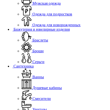
Мужская одежда
Одежда для подростков
Одежда для новорожденных
Бижутерия и ювелирные изделия
Браслеты
Броши
Серьги
Сантехника
Ванны
Душевые кабины
Смесители
Унитазы