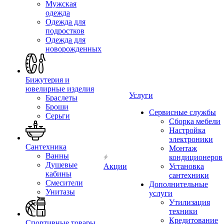
Мужская
одежда
Одежда для
подростков
Одежда для
новорожденных
Бижутерия и
ювелирные изделия
Услуги
Браслеты
Броши
Сервисные службы
Серьги
Сборка мебели
Настройка
электроники
Сантехника
Монтаж
Ванны
кондиционеров
Душевые
Акции
Установка
кабины
сантехники
Смесители
Дополнительные
Унитазы
услуги
Утилизация
техники
Кредитование
Спортивные товары