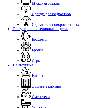
Мужская одежда
Одежда для подростков
Одежда для новорожденных
Бижутерия и ювелирные изделия
Браслеты
Броши
Серьги
Сантехника
Ванны
Душевые кабины
Смесители
Унитазы