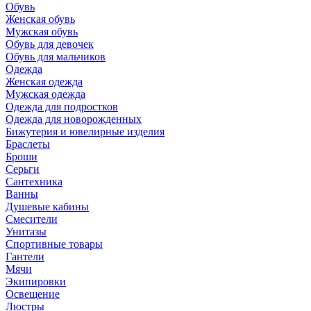
Обувь
Женская обувь
Мужская обувь
Обувь для девочек
Обувь для мальчиков
Одежда
Женская одежда
Мужская одежда
Одежда для подростков
Одежда для новорожденных
Бижутерия и ювелирные изделия
Браслеты
Броши
Серьги
Сантехника
Ванны
Душевые кабины
Смесители
Унитазы
Спортивные товары
Гантели
Мячи
Экипировки
Освещение
Люстры