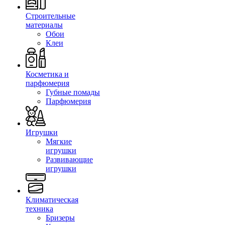
Строительные
материалы
Обои
Клеи
Косметика и
парфюмерия
Губные помады
Парфюмерия
Игрушки
Мягкие
игрушки
Развивающие
игрушки
Климатическая
техника
Бризеры