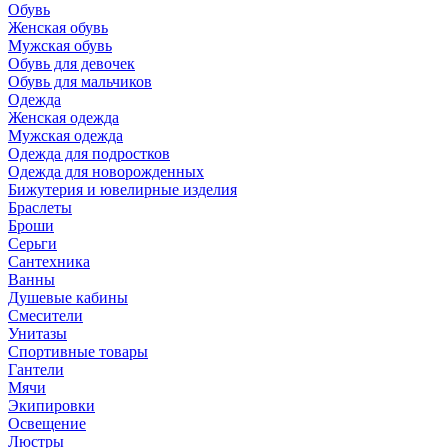
Обувь
Женская обувь
Мужская обувь
Обувь для девочек
Обувь для мальчиков
Одежда
Женская одежда
Мужская одежда
Одежда для подростков
Одежда для новорожденных
Бижутерия и ювелирные изделия
Браслеты
Броши
Серьги
Сантехника
Ванны
Душевые кабины
Смесители
Унитазы
Спортивные товары
Гантели
Мячи
Экипировки
Освещение
Люстры